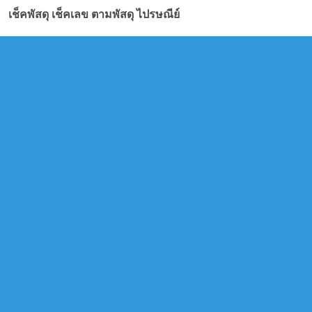
เช็คพัสดุ เช็คเลข ตามพัสดุ ไปรษณีย์