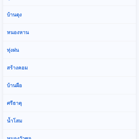
บ้านดุง
หนองหาน
ทุ่งฝน
สร้างคอม
บ้านผือ
ศรีธาตุ
น้ำโสม
หนองวัวซอ