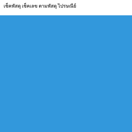
เช็คพัสดุ เช็คเลข ตามพัสดุ ไปรษณีย์