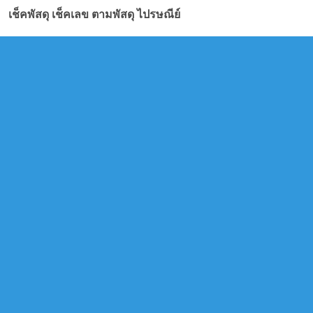
เช็คพัสดุ เช็คเลข ตามพัสดุ ไปรษณีย์