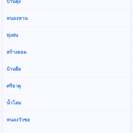
บ้านดุง
หนองหาน
ทุ่งฝน
สร้างคอม
บ้านผือ
ศรีธาตุ
น้ำโสม
หนองวัวซอ