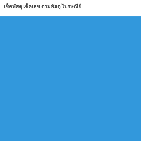
เช็คพัสดุ เช็คเลข ตามพัสดุ ไปรษณีย์