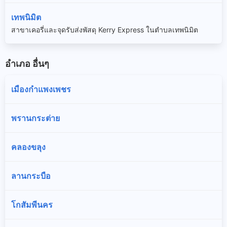
เทพนิมิต
สาขาเคอรี่และจุดรับส่งพัสดุ Kerry Express ในตำบลเทพนิมิต
อำเภอ อื่นๆ
เมืองกำแพงเพชร
พรานกระต่าย
คลองขลุง
ลานกระบือ
โกสัมพีนคร