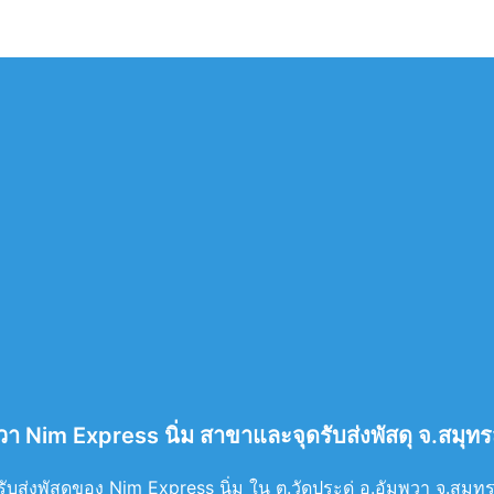
มพวา Nim Express นิ่ม สาขาและจุดรับส่งพัสดุ จ.สมุ
บส่งพัสดุของ Nim Express นิ่ม ใน ต.วัดประดู่ อ.อัมพวา จ.สมุทรสง