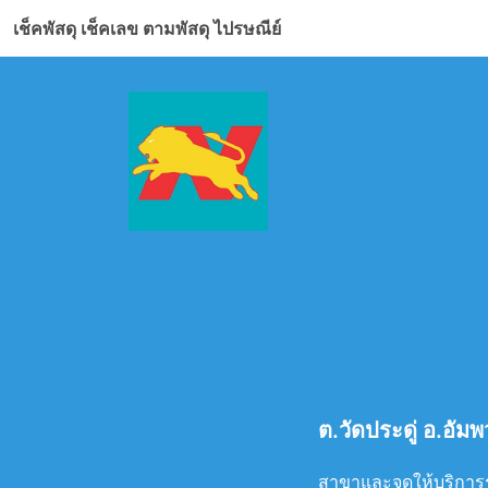
เช็คพัสดุ เช็คเลข ตามพัสดุ ไปรษณีย์
ต.วัดประดู่ อ.อั
สาขาและจุดให้บริการรั