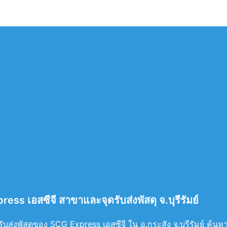
ess เอสซีจี สาขาและจุดรับส่งพัสดุ จ.บุรีรัมย์
บส่งพัสดุของ SCG Express เอสซีจี ใน อ.กระสัง จ.บุรีรัมย์ ค้นหาท