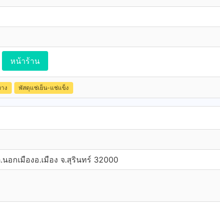
หน้าร้าน
ทาง
พัสดุแช่เย็น-แช่แข็ง
ต.นอกเมืองอ.เมือง จ.สุรินทร์ 32000