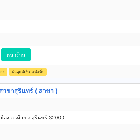
หน้าร้าน
ทาง
พัสดุแช่เย็น-แช่แข็ง
าสุรินทร์ ( สาขา )
มือง อ.เมือง จ.สุรินทร์ 32000