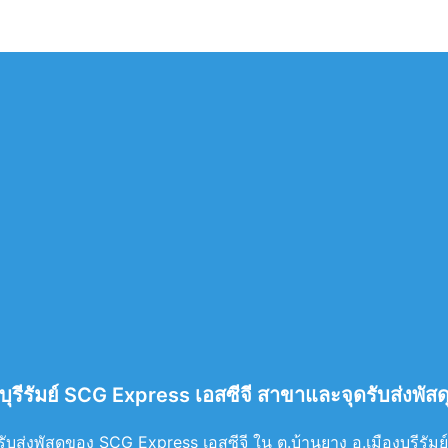
ุรีรัมย์ SCG Express เอสซีจี สาขาและจุดรับส่งพัสดุ จ
ส่งพัสดุของ SCG Express เอสซีจี ใน ต.บ้านยาง อ.เมืองบุรีรัมย์ จ