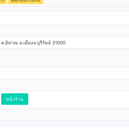
ทาง
พัสดุแช่เย็น-แช่แข็ง
 ต.อิสาณ อ.เมืองจ.บุรีรัมย์ 31000
หน้าร้าน