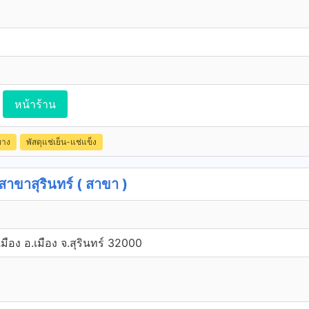
หน้าร้าน
ทาง
พัสดุแช่เย็น-แช่แข็ง
าสุรินทร์ ( สาขา )
มือง อ.เมือง จ.สุรินทร์ 32000