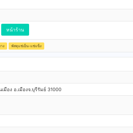
หน้าร้าน
ทาง
พัสดุแช่เย็น-แช่แข็ง
เมือง อ.เมืองจ.บุรีรัมย์ 31000