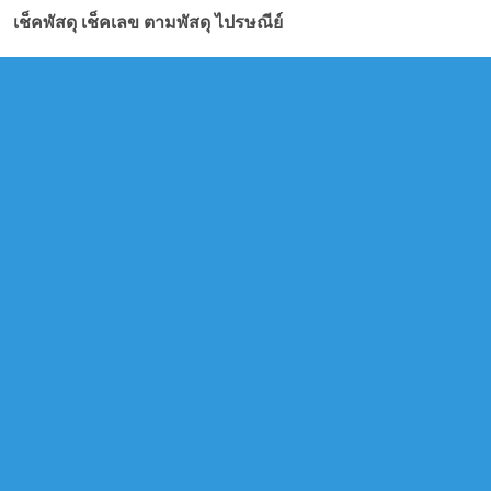
เช็คพัสดุ เช็คเลข ตามพัสดุ ไปรษณีย์