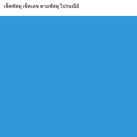
เช็คพัสดุ เช็คเลข ตามพัสดุ ไปรษณีย์