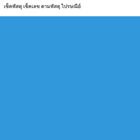
เช็คพัสดุ เช็คเลข ตามพัสดุ ไปรษณีย์