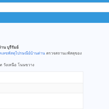
่าน บุรีรัมย์
็คเลขพัสดุไปรษณีย์บ้านด่าน
ตรวจสถานะพัสดุของ
สาท วังเหนือ โนนขวาง