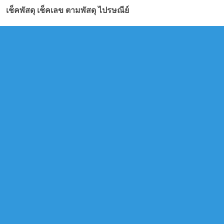
เช็คพัสดุ เช็คเลข ตามพัสดุ ไปรษณีย์