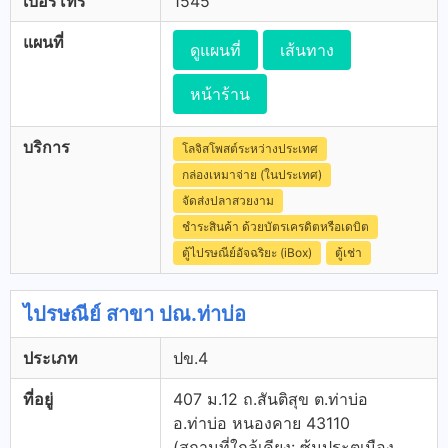
เบอร์โทร
1545
แผนที่
ดูแผนที่
เส้นทาง
หน้าร้าน
บริการ
โลจิสโพสต์ระหว่างประเทศ
กล่องเหมาจ่าย (ในประเทศ)
จัดส่งปลาสวยงาม
ชำระสินค้า ด้วยบัตรเครดิตหรือเดบิต
ตู้ไปรษณีย์อัจฉริยะ (iBox)
ตู้เช่า
ไปรษณีย์ สาขา ปณ.ท่าบ่อ
ประเภท
ปข.4
ที่อยู่
407 ม.12 ถ.สันติสุข ต.ท่าบ่อ
อ.ท่าบ่อ หนองคาย 43110
(สถานที่ใกล้เคียง: ซุ้มประตุเมือง