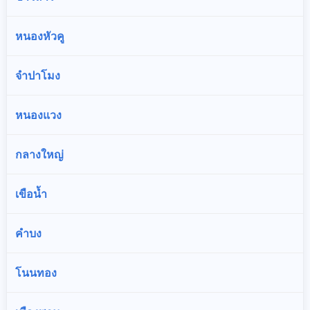
หนองหัวคู
จำปาโมง
หนองแวง
กลางใหญ่
เขือน้ำ
คำบง
โนนทอง