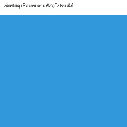
เช็คพัสดุ เช็คเลข ตามพัสดุ ไปรษณีย์