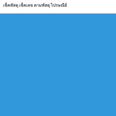
เช็คพัสดุ เช็คเลข ตามพัสดุ ไปรษณีย์