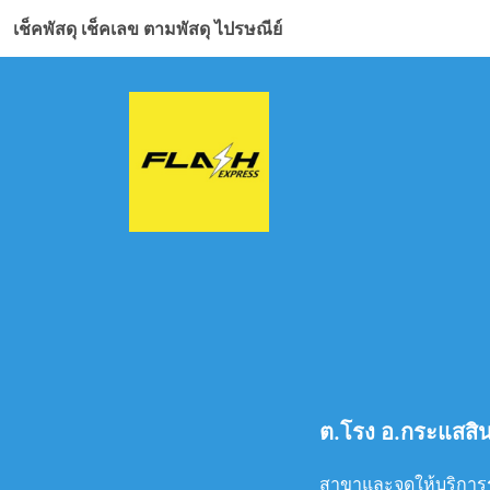
เช็คพัสดุ เช็คเลข ตามพัสดุ ไปรษณีย์
ต.โรง อ.กระแสสิน
สาขาและจุดให้บริการร