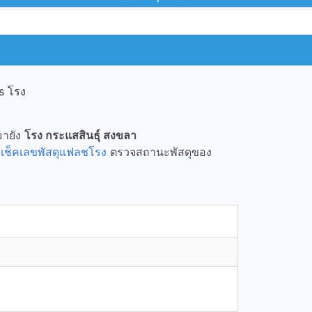
s โรง
มายัง
โรง กระแสสินธุ์ สงขลา
ถ
เช็คเลขพัสดุแฟลชโรง
ตรวจสถานะพัสดุของ