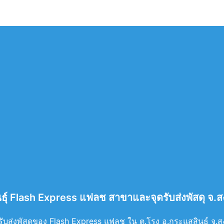
ธุ์ Flash Express แฟลช สาขาและจุดรับส่งพัสดุ จ.
ับส่งพัสดุของ Flash Express แฟลช ใน ต.โรง อ.กระแสสินธุ์ จ.สงข