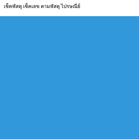
เช็คพัสดุ เช็คเลข ตามพัสดุ ไปรษณีย์