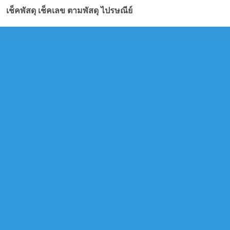
เช็คพัสดุ เช็คเลข ตามพัสดุ ไปรษณีย์