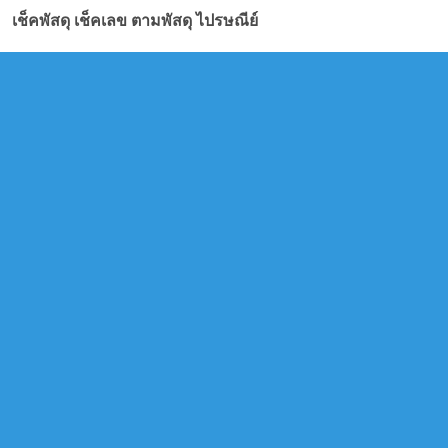
เช็คพัสดุ เช็คเลข ตามพัสดุ ไปรษณีย์