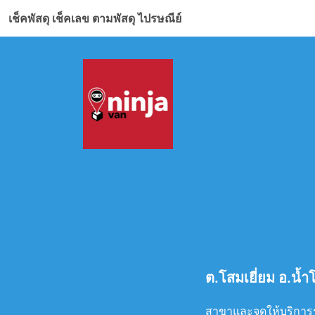
เช็คพัสดุ เช็คเลข ตามพัสดุ ไปรษณีย์
ต.โสมเยี่ยม อ.น้
สาขาและจุดให้บริการรั