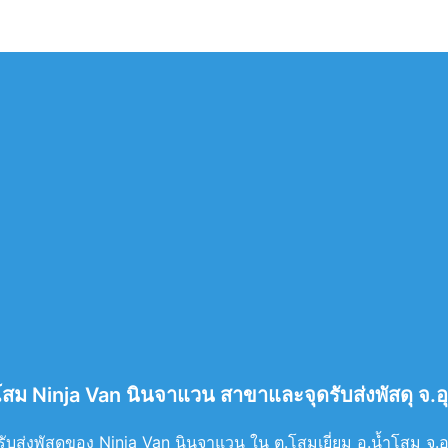
ำโสม Ninja Van นินจาแวน สาขาและจุดรับส่งพัสดุ จ.อ
บส่งพัสดุของ Ninja Van นินจาแวน ใน ต.โสมเยี่ยม อ.น้ำโสม จ.อุดร