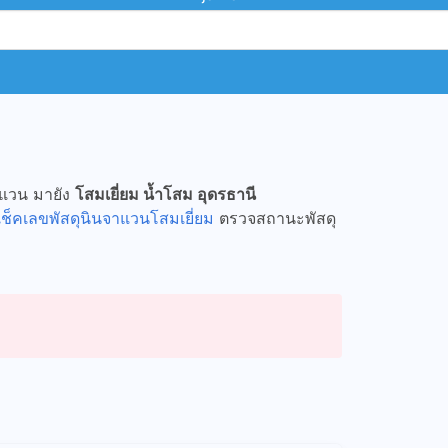
จาแวน มายัง
โสมเยี่ยม น้ำโสม อุดรธานี
เช็คเลขพัสดุนินจาแวนโสมเยี่ยม
ตรวจสถานะพัสดุ