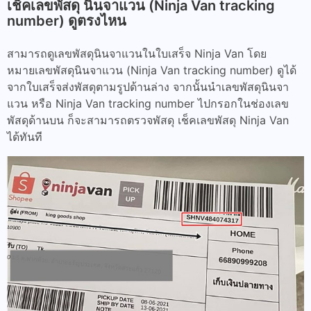
เช็คเลขพัสดุ นินจาแวน (Ninja Van tracking
number) ดูตรงไหน
สามารถดูเลขพัสดุนินจาแวนในใบเสร็จ Ninja Van โดย
หมายเลขพัสดุนินจาแวน (Ninja Van tracking number) ดูได้
จากใบเสร็จส่งพัสดุตามรูปด้านล่าง จากนั้นนำเลขพัสดุนินจา
แวน หรือ Ninja Van tracking number ไปกรอกในช่องเลข
พัสดุด้านบน ก็จะสามารถตรวจพัสดุ เช็คเลขพัสดุ Ninja Van
ได้ทันที