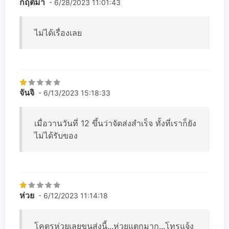
กฤติมา
- 6/28/2023 11:01:43
ไม่ได้เรื่องเลย
จันจิ
- 6/13/2023 15:18:33
เมื่อวานวันที่ 12 ขึ้นว่าจัดส่งสำเร็จ ทั้งที่เราก็ยัง
ไม่ได้รับของ
ห่วย
- 6/12/2023 11:14:18
โคตรห่วยเลยขนส่งนี้...ห่วยแตกมาก...โทรแจ้ง