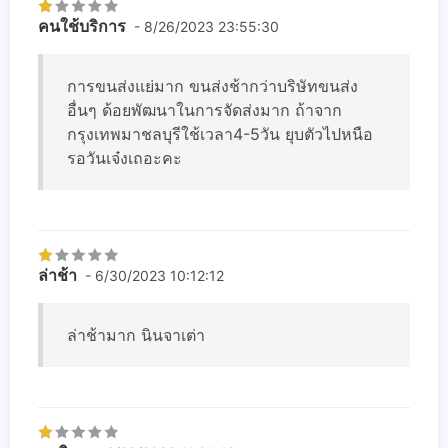
คนใช้บริการ
- 8/26/2023 23:55:30
การขนส่งแย่มาก ขนส่งช้ากว่าบริษัทขนส่ง
อื่นๆ ด้อยพัฒนาในการจัดส่งมาก ถ้าจาก
กรุงเทพมาชลบุรีใช้เวลา4-5วัน ยุบตัวไปหนือ
รอวันเจ๋งเถอะคะ
ล่าช้า
- 6/30/2023 10:12:12
ล่าช้ามาก นินจาเต่า