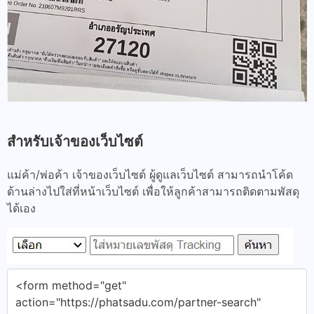
สำหรับเจ้าของเว็บไซต์
แม่ค้า/พ่อค้า เจ้าของเว็บไซต์ ผู้ดูแลเว็บไซต์ สามารถนำโค้ด
ด้านล่างไปใส่ที่หน้าเว็บไซต์ เพื่อให้ลูกค้าสามารถติดตามพัสดุ
ได้เอง