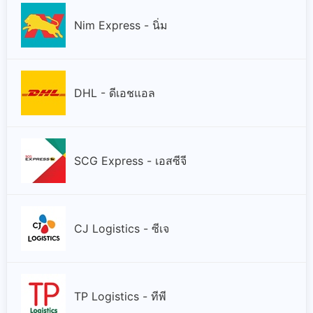
Nim Express - นิ่ม
DHL - ดีเอชแอล
SCG Express - เอสซีจี
CJ Logistics - ซีเจ
TP Logistics - ทีพี