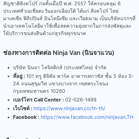
สัญชาติสิงคโปร์ ก่อตั้งเมื่อปี พ.ศ. 2557 ให้ครอบคลุม 6
ประเทศทั่วเอเชียตะวันออกเฉียงใต้ ได้แก่ สิงคโปร์ ไทย
มาเลเซีย ฟิลิปปินส์ อินโดนีเซีย และเวียดนาม เป็นบริษัทแรกๆที่
นำเอาเทคโนโลยีมาใช้เพื่อลดความยุ่งยากในการส่งพัสดุและ
ให้บริการขนส่งสินค้าแก่ธุรกิจทุกขนาด
ช่องทางการติดต่อ Ninja Van (นินจาแวน)
บริษัท นินจา โลจิสติกส์ (ประเทศไทย) จำกัด
ที่อยู่ :
101 ทรู ดิจิทัล พาร์ค อาคารเพกาซัส ชั้น 5 ห้อง 5-
2A ถนนสุขุมวิท แขวงบางจาก เขตพระโขนง
กรุงเทพมหานคร 10260
เบอร์โทร Call Center :
02-026-1499
เว็บไซต์ :
https://www.ninjavan.co/th-th/
Facebook :
https://www.facebook.com/ninjavan.TH