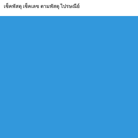
เช็คพัสดุ เช็คเลข ตามพัสดุ ไปรษณีย์