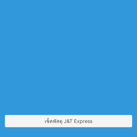
เช็คพัสดุ J&T Express