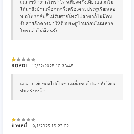
เวลาพนักงานโทรก็โทรเพียงครั้งเดียวแล้วก็ไม่
ได้มาถึงบ้านเพื่อกดกริ่งหรือเคาะประตูเรียกเลย
พ อโทรกลับก็ไม่รับสายโทรไปสาขาก็ไม่มีคน
รับสายอีกควรมาให้ถึงประตูบ้านก่อนไหมหาก
โทรแล้วไม่มีคนรับ
BOYDI
- 12/22/2025 10:33:48
แย่มาก ส่งของไปเป็นขาเหล็กธงญี่ปุ่น กลับโดน
พับครึ่งเหล็ก
บ้านหมี่
- 9/1/2025 16:23:02