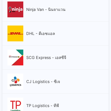
Ninja Van - นินจาแวน
DHL - ดีเอชแอล
SCG Express - เอสซีจี
CJ Logistics - ซีเจ
TP Logistics - ทีพี