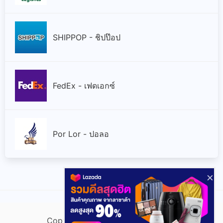
SHIPPOP - ชิปป๊อป
FedEx - เฟดเอกซ์
Por Lor - ปอลอ
×
Copyright @ Phatsadu.com [v.DO]