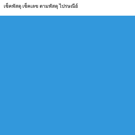
เช็คพัสดุ เช็คเลข ตามพัสดุ ไปรษณีย์